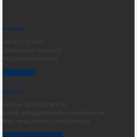
ANSCHRIFT
MEHLITZ GmbH
Zehlendorfer Damm 87
14532 Kleinmachnow
ANFAHRT →
KONTAKT
Telefon: 033 203 / 874 60
E-Mail: anfrage@mehlitz-immobilien.de
Web: www.mehlitz-immobilien.de
KONTAKTFORMULAR →